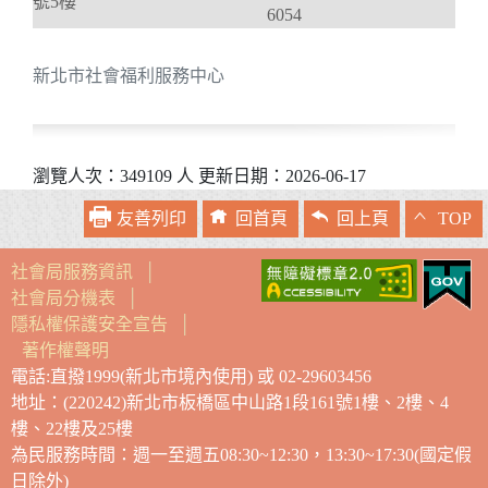
號5樓
6054
新北市社會福利服務中心
瀏覽人次：349109 人 更新日期：2026-06-17
友善列印
回首頁
回上頁
TOP
社會局服務資訊
│
社會局分機表
│
隱私權保護安全宣告
│
著作權聲明
電話:直撥1999(新北市境內使用) 或 02-29603456
地址：(220242)新北市板橋區中山路1段161號1樓、2樓、4
樓、22樓及25樓
為民服務時間：週一至週五08:30~12:30，13:30~17:30(國定假
日除外)