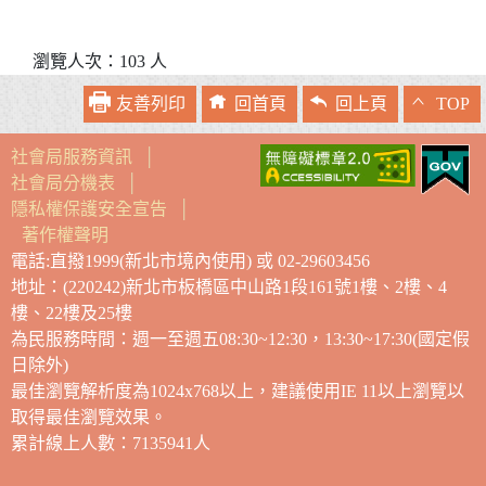
瀏覽人次：103 人
友善列印
回首頁
回上頁
TOP
社會局服務資訊
│
社會局分機表
│
隱私權保護安全宣告
│
著作權聲明
電話:直撥1999(新北市境內使用) 或 02-29603456
地址：(220242)新北市板橋區中山路1段161號1樓、2樓、4
樓、22樓及25樓
為民服務時間：週一至週五08:30~12:30，13:30~17:30(國定假
日除外)
最佳瀏覽解析度為1024x768以上，建議使用IE 11以上瀏覽以
取得最佳瀏覽效果。
累計線上人數：7135941人