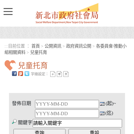
進入內容區塊
:::
目前位置 ：
首頁
>
公開資訊
>
政府資訊公開
>
各委員會/推動小
組相關資料
>
兒童托育
兒童托育
字級設定：
中央內容區塊
發佈日期
(起)~
(迄)
關鍵字