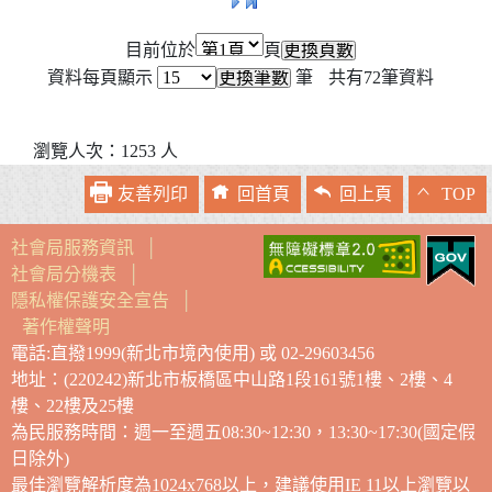
目前位於
頁
資料每頁顯示
筆
共有
72
筆資料
瀏覽人次：1253 人
友善列印
回首頁
回上頁
TOP
社會局服務資訊
│
社會局分機表
│
隱私權保護安全宣告
│
著作權聲明
電話:直撥1999(新北市境內使用) 或 02-29603456
地址：(220242)新北市板橋區中山路1段161號1樓、2樓、4
樓、22樓及25樓
為民服務時間：週一至週五08:30~12:30，13:30~17:30(國定假
日除外)
最佳瀏覽解析度為1024x768以上，建議使用IE 11以上瀏覽以