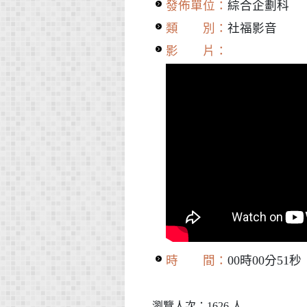
發佈單位：
綜合企劃科
類 別：
社福影音
影 片：
時 間：
00時00分51秒
瀏覽人次：1626 人