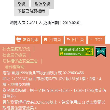
全選
取消全選
下載已勾選檔案
瀏覽人次：4081 人 更新日期：2019-02-01
友善列印
回首頁
回上頁
TOP
社會局服務資訊
│
社會局分機表
│
隱私權保護安全宣告
│
著作權聲明
電話:直撥1999(新北市境內使用) 或 02-29603456
地址：(220242)新北市板橋區中山路1段161號1樓、2樓、4
樓、22樓及25樓
為民服務時間：週一至週五08:30~12:30，13:30~17:30(國定假
日除外)
最佳瀏覽解析度為1024x768以上，建議使用IE 11以上瀏覽以
取得最佳瀏覽效果。