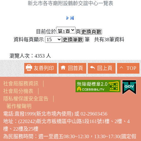
新北市各寺廟附設鶴齡交誼中心一覽表
目前位於
頁
資料每頁顯示
筆
共有
38
筆資料
瀏覽人次：4353 人
友善列印
回首頁
回上頁
TOP
社會局服務資訊
│
社會局分機表
│
隱私權保護安全宣告
│
著作權聲明
電話:直撥1999(新北市境內使用) 或 02-29603456
地址：(220242)新北市板橋區中山路1段161號1樓、2樓、4
樓、22樓及25樓
為民服務時間：週一至週五08:30~12:30，13:30~17:30(國定假