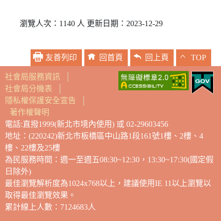
瀏覽人次：1140 人 更新日期：2023-12-29
友善列印
回首頁
回上頁
TOP
社會局服務資訊
│
社會局分機表
│
隱私權保護安全宣告
│
著作權聲明
電話:直撥1999(新北市境內使用) 或 02-29603456
地址：(220242)新北市板橋區中山路1段161號1樓、2樓、4
樓、22樓及25樓
為民服務時間：週一至週五08:30~12:30，13:30~17:30(國定假
日除外)
最佳瀏覽解析度為1024x768以上，建議使用IE 11以上瀏覽以
取得最佳瀏覽效果。
累計線上人數：7124683人