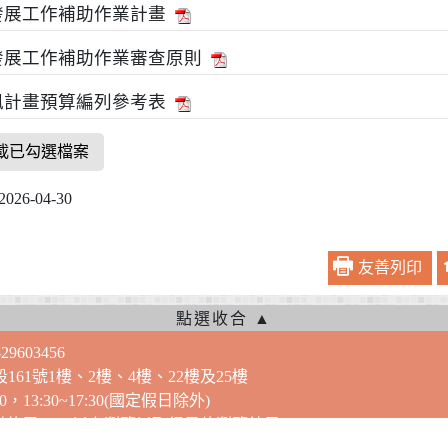
發展工作補助作業計畫
發展工作補助作業審查原則
訊計畫預算編列參考表
載已勾選檔案
6-04-30
友善列印
9603456
段161號1樓、2樓、4樓、22樓及25樓
13:30~17:30(國定假日除外)
建議使用IE 11以上瀏覽以取得最佳瀏覽效果。