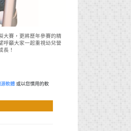
製大賽，更將歷年參賽的精
望呼籲大家一起重視幼兒營
成長！
開源軟體
或以您慣用的軟