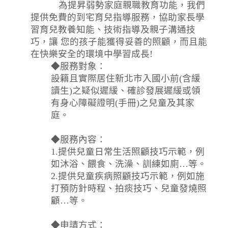
為提昇弱勢家庭親職教育功能，我們
提供免費的到宅育兒指導服務，協助家長學
習育兒教養知能、技術指導及親子溝通技
巧，讓 您的孩子能獲得妥善的照顧，而且能
在快樂安全的環境中學習成長!
◆服務對象：
設籍且實際居住新北市入國小前(含緩
讀生)之疑似遲緩、確診發展遲緩或領
有身心障礙證明(手冊)之兒童及其家
庭。
◆服務內容：
1.提供兒童日常生活照顧技巧示範，例
如沐浴、餵食、洗澡、訓練如廁…等。
2.提供兒童疾病照顧技巧示範，例如施
打預防針時程、拍痰技巧、兒童發燒照
顧…等。
◆申請方式：