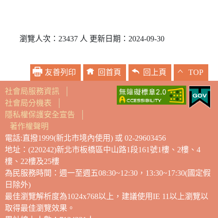
瀏覽人次：23437 人 更新日期：2024-09-30
友善列印
回首頁
回上頁
TOP
社會局服務資訊
│
社會局分機表
│
隱私權保護安全宣告
│
著作權聲明
電話:直撥1999(新北市境內使用) 或 02-29603456
地址：(220242)新北市板橋區中山路1段161號1樓、2樓、4
樓、22樓及25樓
為民服務時間：週一至週五08:30~12:30，13:30~17:30(國定假
日除外)
最佳瀏覽解析度為1024x768以上，建議使用IE 11以上瀏覽以
取得最佳瀏覽效果。