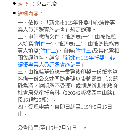
類 別：
兒童托育
詳細內容：
一、依據：「新北市115年托嬰中心績優專
業人員評選實施計畫」規定辦理。
二、申請應備文件：推薦表(一)：由被推薦
人填寫(
附件一
)、推薦表(二)：由推薦機構負
責人填寫(
附件二
)、自傳(
附件三
)及其他需相
關佐證資料，詳參「
新北市115年托嬰中心
績優專業人員評選實施計畫
」。
三、由推薦單位統一彙整後印製一份紙本資
料備一份公文連同隨身碟以掛號郵寄（以郵
戳為憑，逾期恕不受理）或親送新北市政府
社會局兒童托育科（220242板橋區中山路1
段161號25樓）。
四、受理申請：自即日起至115年5月15日
止。
公告時間:至115年7月31日止。