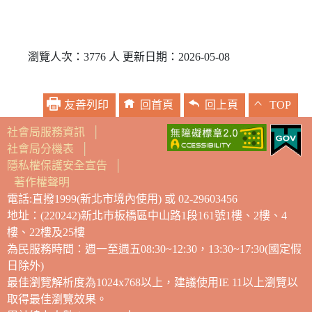
瀏覽人次：3776 人 更新日期：2026-05-08
友善列印
回首頁
回上頁
TOP
社會局服務資訊
│
社會局分機表
│
隱私權保護安全宣告
│
著作權聲明
電話:直撥1999(新北市境內使用) 或 02-29603456
地址：(220242)新北市板橋區中山路1段161號1樓、2樓、4
樓、22樓及25樓
為民服務時間：週一至週五08:30~12:30，13:30~17:30(國定假
日除外)
最佳瀏覽解析度為1024x768以上，建議使用IE 11以上瀏覽以
取得最佳瀏覽效果。