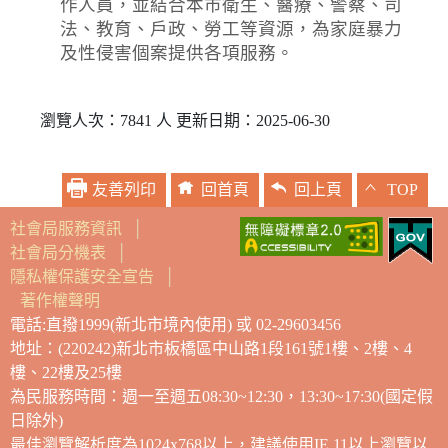
作人員，並結合本市衛生、醫療、警察、司
法、教育、戶政、勞工等資源，為家庭暴力
及性侵害個案提供各項服務。
瀏覽人次：7841 人 更新日期：2025-06-30
友善列印
回首頁
回上頁
TOP
社會局服務資訊
│
社會局分機表
│
隱私權保護安全宣告
│
著作權聲明
電話:直撥1999(新北市境內使用) 或 02-29603456
地址：(220242)新北市板橋區中山路1段161號1樓、2樓、4
樓、22樓及25樓
為民服務時間：週一至週五08:30~12:30，13:30~17:30(國定假
日除外)
最佳瀏覽解析度為1024x768以上，建議使用IE 11以上瀏覽以