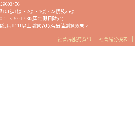
9603456
段161號1樓、2樓、4樓、22樓及25樓
13:30~17:30(國定假日除外)
建議使用IE 11以上瀏覽以取得最佳瀏覽效果。
社會局服務資訊
│
社會局分機表