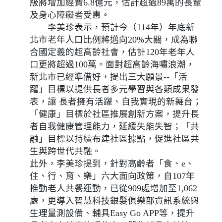
級將增加經費6.8億元，估計超過89萬的長輩
及身心障礙者受惠。
李美珍表示，預計今（114年）年底新
北市老年人口比例將邁向20%大關，成為聯
合國定義的超高齡社會，估計120年老年人
口更將超過100萬。面對超高齡海嘯浪潮，
新北市已經準備好，提出三大願景--「活
躍」目標以提供長者多元學習與各類成果發
表，讓 長者擁有活躍、自我實現的新舞台；
「健康」目標於社區推展創新方案，提升長
者自我健康管理能力，延緩失能失智；「共
融」目標以持續布建社區據點，促進社區共
生與跨世代共融。
此外，李美珍提到，針對高齡者「食、e、
住、行、育、樂」六大面向政策，自107年
推動老人共餐運動，已從909處增加至1,062
處，更導入智慧科技銀髮俱樂部資訊系統與
生理量測設備、輔具Easy Go APP等，提升