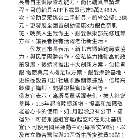
長者自主健康管理能力，簡化輔具申請流
程。目前輔具APP下載量已達3萬2,488人
次，協助民眾媒合二手輔具，節省公帑1.3億
元。更發展全國首創動健康8力銀色奇肌
班、晚美人生我做主、銀髮俱樂部先修班等
方案，讓長者擁有活躍老化新生活。
侯友宜市長表示，新北市透過跨局處協
力，與民間團體合作，公私協力推動高齡政
策發展，後續將推出十大創新方案，包括青
銀 電競與無人機足球方案、銀髮樂齡基地，
更積極設置1里1社區照顧關懷據點，倍增高
齡種子講師、開播銀髮實境節目等。
侯友宜表示，為讓長輩活躍老化，擴大社會
參與，115年起將陸續新增、提高和加碼敬
老愛心卡的使用。如1月起除原有公車、捷
運外，可搭乘國道客運(起訖均在北北基桃
宜)、可使用國民運動中心(每項次50點)，以
及市立聯合醫院與29區衛生所掛號費50點；