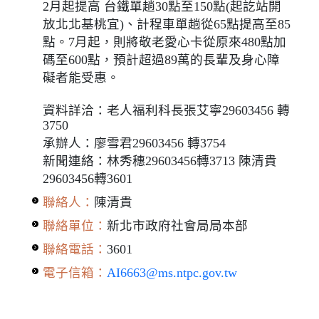
2月起提高 台鐵單趟30點至150點(起訖站開
放北北基桃宜)、計程車單趟從65點提高至85
點。7月起，則將敬老愛心卡從原來480點加
碼至600點，預計超過89萬的長輩及身心障
礙者能受惠。
資料詳洽：老人福利科長張艾寧29603456 轉
3750
承辦人：廖雪君29603456 轉3754
新聞連絡：林秀穗29603456轉3713 陳清貴
29603456轉3601
聯絡人：
陳清貴
聯絡單位：
新北市政府社會局局本部
聯絡電話：
3601
電子信箱：
AI6663@ms.ntpc.gov.tw