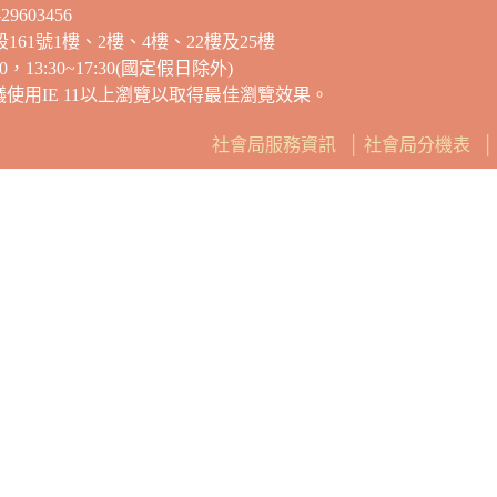
9603456
段161號1樓、2樓、4樓、22樓及25樓
13:30~17:30(國定假日除外)
建議使用IE 11以上瀏覽以取得最佳瀏覽效果。
社會局服務資訊
│
社會局分機表