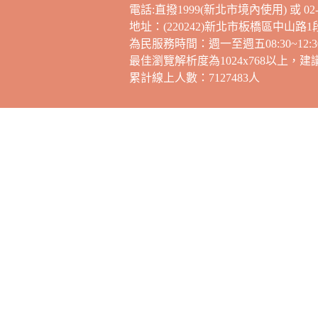
電話:直撥1999(新北市境內使用) 或 02-2
地址：(220242)新北市板橋區中山路1
為民服務時間：週一至週五08:30~12:30，
最佳瀏覽解析度為1024x768以上，
累計線上人數：7127483人