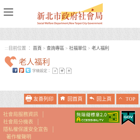
進入內容區塊
:::
目前位置 ：
首頁
>
查詢專區
>
社福單位
>
老人福利
老人福利
字級設定：
中央內容區塊
友善列印
回首頁
回上頁
TOP
社會局服務資訊
│
社會局分機表
│
隱私權保護安全宣告
│
著作權聲明