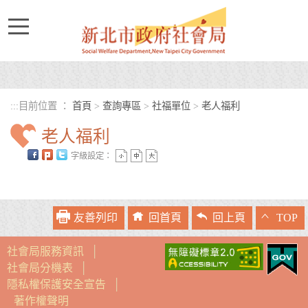
進入內容區塊
:::
目前位置 ：
首頁
>
查詢專區
>
社福單位
>
老人福利
老人福利
字級設定：
中央內容區塊
友善列印
回首頁
回上頁
TOP
社會局服務資訊
│
社會局分機表
│
隱私權保護安全宣告
│
著作權聲明