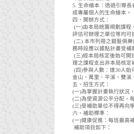
5. 生命繪本：透過引
成專屬個人的生命繪本。
四、開辦方式：
(一)由本局統籌規劃課
評估可辦理之單位等均可
(二) 本市列冊之銀髮俱
務時段應以據點計畫受補
(三)經本局核定後始可開
理之課程支出非本局核定
(四)參與人數：達30人
金山、萬里、平溪、雙溪、
五、招生方式：
(一)為掌握計畫執行狀況
(二)為使資源公平分配，
(三)受補助單位不得再向
六、補助標準：
(一)健康促進：每班最高補
補助項目如下：