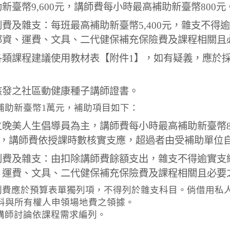
新臺幣9,600元，講師費每小時最高補助新臺幣800元
費及雜支：每班最高補助新臺幣5,400元，雜支不得逾
郵資、運費、文具、二代健保補充保險費及課程相關且
各類課程建議使用教材表【附件1】，如有疑義，應於
核發之社區動健康種子講師證書。
高補助新臺幣1萬元，補助項目如下：
晚美人生倡導員為主，講師費每小時最高補助新臺幣8
0元)，講師費依授課時數核實支應，超過者由受補助單位
費及雜支：由扣除講師費餘額支出，雜支不得逾實支總
、運費、文具、二代健保補充保險費及課程相關且必要
印刷費應於預算表單獨列項，不得列於雜支科目。倘借用私
料與所有權人申領場地費之領據。
課講師討論依課程需求編列。