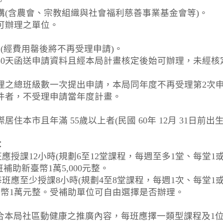
。
構(含農會、宗教組織與社會福利慈善事業基金會等)。
可辦理之單位。
日(經費用罄後將不再受理申請)。
30天函送申請資料且經本局計畫核定後始可辦理，未經核
理之總班級數一次提出申請，本局同年度不再受理第2次
件者，不受理申請當年度計畫。
住本市且年滿 55歲以上者(民國 60年 12月 31日前
：
應授課12小時(規劃6至12堂課程，每週至多1堂、每堂1
補助新臺幣1萬5,000元整。
每班應至少授課8小時(規劃4至8堂課程，每週1次、每堂1
臺幣1萬元整。受補助單位可自由選擇是否辦理。
配合本局社區動健康之推廣內容，每班應擇一類型課程及1