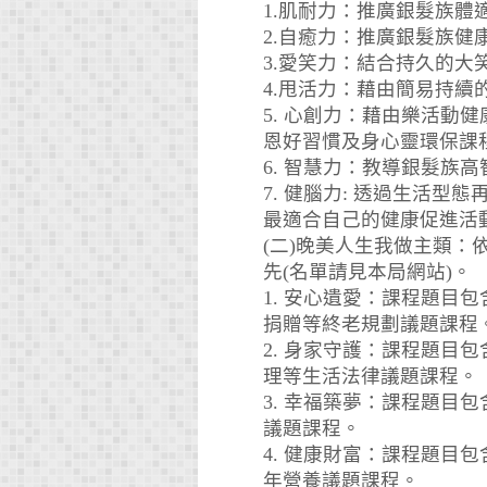
1.肌耐力：推廣銀髮族
2.自癒力：推廣銀髮族
3.愛笑力：結合持久的
4.甩活力：藉由簡易持
5. 心創力：藉由樂活動
恩好習慣及身心靈環保課
6. 智慧力：教導銀髮
7. 健腦力: 透過生活
最適合自己的健康促進活
(二)晚美人生我做主類
先(名單請見本局網站)。
1. 安心遺愛：課程題
捐贈等終老規劃議題課程
2. 身家守護：課程題
理等生活法律議題課程。
3. 幸福築夢：課程題
議題課程。
4. 健康財富：課程題
年營養議題課程。