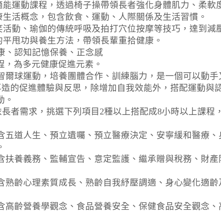
體適能運動課程，透過椅子操帶領長者強化身體肌力、柔軟
健康生活概念，包含飲食、運動、人際關係及生活習慣。
大笑活動、瑜伽的傳統呼吸及拍打穴位按摩等技巧，達到減
續的平甩功與養生方法，帶領長輩重拾健康。
健康、認知記憶保養、正念感
程，為多元健康促進元素。
族高智爾球運動，培養團體合作、訓練腦力，是一個可以動
型態再造的促進體驗與反思，除增加自我效能外，搭配運動
動。
：依長者需求，挑選下列項目2種以上搭配成8小時以上課程
目包含五道人生、預立遺囑、預立醫療決定、安寧緩和醫療
。
目包含扶養義務、監輔宣告、意定監護、繼承贈與稅務、財
目包含熟齡心理素質成長、熟齡自我紓壓調適、身心變化適
目包含高齡營養學觀念、食品營養安全、保健食品安全觀念