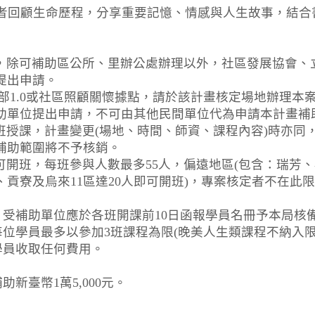
導長者回顧生命歷程，分享重要記憶、情感與人生故事，結
程，除可補助區公所、里辦公處辦理以外，社區發展協會、
提出申請。
樂部1.0或社區照顧關懷據點，請於該計畫核定場地辦理
助單位提出申請，不可由其他民間單位代為申請本計畫補
班授課，計畫變更(場地、時間、師資、課程內容)時亦同
補助範圍將不予核銷。
始可開班，每班參與人數最多55人，偏遠地區(包含：瑞芳
貢寮及烏來11區達20人即可開班)，專案核定者不在此
，受補助單位應於各班開課前10日函報學員名冊予本局核
每位學員最多以參加3班課程為限(晚美人生類課程不納入限
學員收取任何費用。
助新臺幣1萬5,000元。