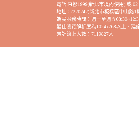
電話:直撥1999(新北市境內使用) 或 02-2
地址：(220242)新北市板橋區中山路1
為民服務時間：週一至週五08:30~12:30，
最佳瀏覽解析度為1024x768以上，
累計線上人數：7119827人