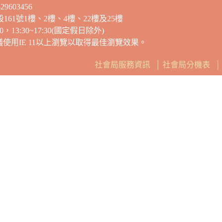
9603456
段161號1樓、2樓、4樓、22樓及25樓
13:30~17:30(國定假日除外)
建議使用IE 11以上瀏覽以取得最佳瀏覽效果。
社會局服務資訊
│
社會局分機表