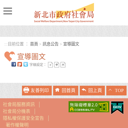
進入內容區塊
:::
目前位置 ：
首頁
>
訊息公告
>
宣導圖文
宣導圖文
字級設定：
中央內容區塊
友善列印
回首頁
回上頁
TOP
社會局服務資訊
│
社會局分機表
│
隱私權保護安全宣告
│
著作權聲明